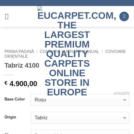
Skip
to
content
PRIMA PAGINĂ
/
COVOARE LUCRATE MANUAL
/
COVOARE
ORIENTALE
Tabriz 4100
4.900,00
€
GOLEȘTE
Base Color
Origin