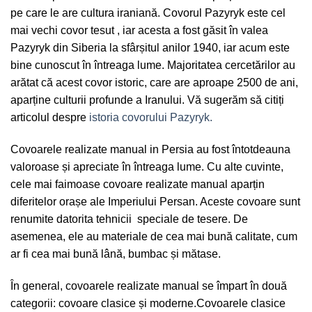
pe care le are cultura iraniană. Covorul Pazyryk este cel
mai vechi covor tesut , iar acesta a fost găsit în valea
Pazyryk din Siberia la sfârșitul anilor 1940, iar acum este
bine cunoscut în întreaga lume. Majoritatea cercetărilor au
arătat că acest covor istoric, care are aproape 2500 de ani,
aparține culturii profunde a Iranului. Vă sugerăm să citiți
articolul despre
istoria covorului Pazyryk.
Covoarele realizate manual in Persia au fost întotdeauna
valoroase și apreciate în întreaga lume. Cu alte cuvinte,
cele mai faimoase covoare realizate manual aparțin
diferitelor orașe ale Imperiului Persan. Aceste covoare sunt
renumite datorita tehnicii speciale de tesere. De
asemenea, ele au materiale de cea mai bună calitate, cum
ar fi cea mai bună lână, bumbac și mătase.
În general, covoarele realizate manual se împart în două
categorii: covoare clasice și moderne.Covoarele clasice