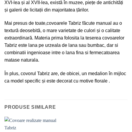
XVI-lea și al XVII-lea, există în muzee, piețe de antichități
și galerii de licitații din majoritatea țărilor.
Mai presus de toate,covoarele Tabriz făcute manual au o
textură deosebită, o mare varietate de culori și o calitate
extraordinară. Materia prima folosita la teserea covoarelor
Tabriz este lana pe urzeala de lana sau bumbac, dar si
combinatii ingenioase intre o lana fina si fermecatoarea
matase naturala.
În plus, covorul Tabriz are, de obicei, un medalion în mijloc
ca model specific și este decorat cu motive florale .
PRODUSE SIMILARE