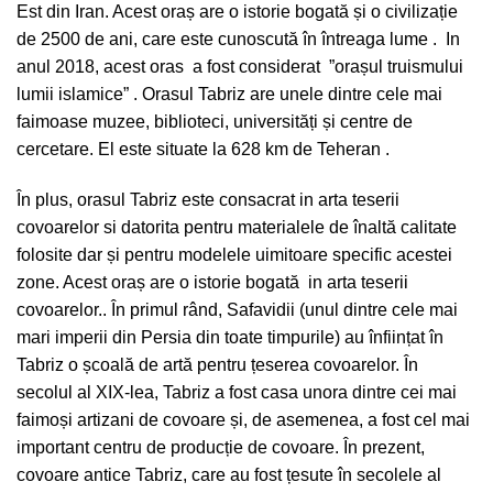
Est din Iran. Acest oraș are o istorie bogată și o civilizație
de 2500 de ani, care este cunoscută în întreaga lume . In
anul 2018, acest oras a fost considerat ”orașul truismului
lumii islamice” . Orasul Tabriz are unele dintre cele mai
faimoase muzee, biblioteci, universități și centre de
cercetare. El este situate la 628 km de Teheran .
În plus, orasul Tabriz este consacrat in arta teserii
covoarelor si datorita pentru materialele de înaltă calitate
folosite dar și pentru modelele uimitoare specific acestei
zone. Acest oraș are o istorie bogată in arta teserii
covoarelor.. În primul rând, Safavidii (unul dintre cele mai
mari imperii din Persia din toate timpurile) au înființat în
Tabriz o școală de artă pentru țeserea covoarelor. În
secolul al XIX-lea, Tabriz a fost casa unora dintre cei mai
faimoși artizani de covoare și, de asemenea, a fost cel mai
important centru de producție de covoare. În prezent,
covoare antice Tabriz, care au fost țesute în secolele al