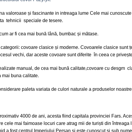
na valoroase și fascinante in intreaga lume Cele mai cunoscute c
ta tehnicii speciale de tesere.
 cum ar fi cea mai bună lână, bumbac și mătase.
 categorii: covoare clasice și moderne. Covoarele clasice sunt ț
l vechi, dar aceste covoare sunt diferite în ceea ce privește d
alizate manual, de cea mai bună calitate,covoare cu desgm cla
 mai buna calitate.
iderare paleta variata de culori naturale a produselor noastre p
roximativ 4000 de ani, acesta fiind capitala provinciei Fars. Aces
e cele mai faimoase locuri care atrag mii de turiști din întreaga
hid a fost centrul Imperiului Persan și este cunoscut și sub num