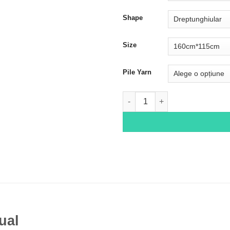
Shape
Size
Pile Yarn
Cantitate Shiraz 3191
ual