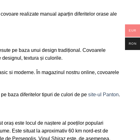
ovoare realizate manual aparțin diferitelor orase ale
EUR
RON
esute pe baza unui design tradițional. Covoarele
esignul, textura și culorile.
sic si moderne. În magazinul nostru online, covoarele
e baza diferitelor tipuri de culori de pe
site-ul Panton
.
t oraș este locul de naștere al poeților populari
 lume. Este situat la aproximativ 60 km nord-est de
ele de Persepolis. Vinul Shiraz este, de asemenea,