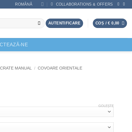
ROMÂNĂ
COLLABORATIONS & OFFERS
AUTENTIFICARE
COȘ /
€
0,00
CTEAZĂ-NE
CRATE MANUAL
/
COVOARE ORIENTALE
GOLEȘTE