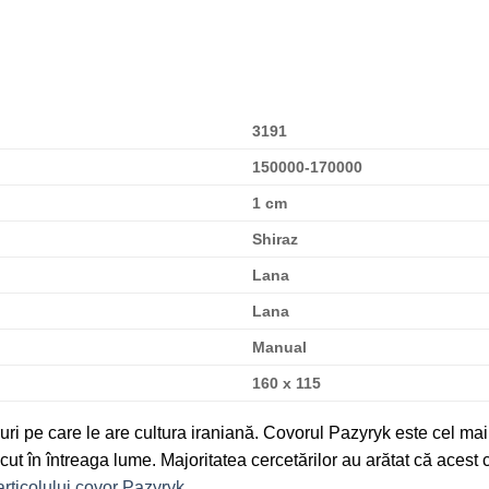
3191
150000-170000
1 cm
Shiraz
Lana
Lana
Manual
160 x 115
uri pe care le are cultura iraniană. Covorul Pazyryk este cel mai
cut în întreaga lume. Majoritatea cercetărilor au arătat că acest
articolului covor Pazyryk.