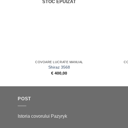
STOC EPUIZAT
+
+
COVOARE LUCRATE MANUAL
C
Shiraz 3568
€
400,00
POST
Istoria covorului Pazyryk