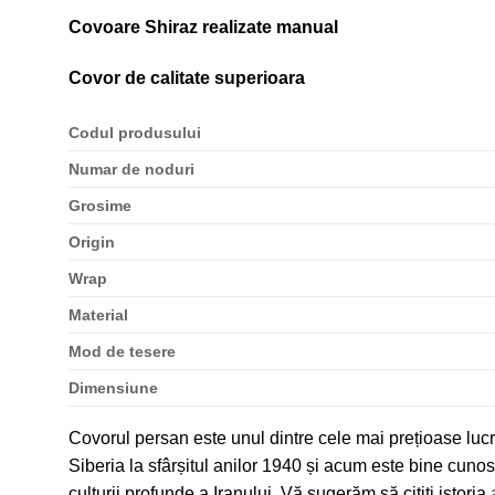
Covoare Shiraz realizate manual
Covor de calitate superioara
Codul produsului
Numar de noduri
Grosime
Origin
Wrap
Material
Mod de tesere
Dimensiune
Covorul persan este unul dintre cele mai prețioase lucr
Siberia la sfârșitul anilor 1940 și acum este bine cunos
culturii profunde a Iranului. Vă sugerăm să citiți istoria