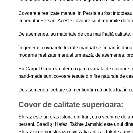
Covoarele realizate manual in Persia au fost întotdeau
Imperiului Persan. Aceste covoare sunt renumite datori
De asemenea, au materiale de cea mai înaltă calitate,
În general, covoarele lucrate manual se împart în două
moderne realizate manual urmează, de asemenea, procesu
Eu Carpet Group vă oferă o gamă variata de covoare re
hand-made sunt covoare tesute din fire naturale de cea
De asemenea, trebuie să menționăm că puteți lua în cons
Covor de calitate superioara:
Shiraz este un oraș istoric din Iran, cu o vechime de ap
persani, Saadi și Hafez. Takhte Jamshid este unul dintr
Shiraz și demonstrează civilizația antică. Takhte Jams