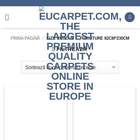
Skip
to
content
PRIMA PAGINĂ
/
SIZE PRODUS
/
FURNITURE 82CM*230CM
FILTREAZĂ